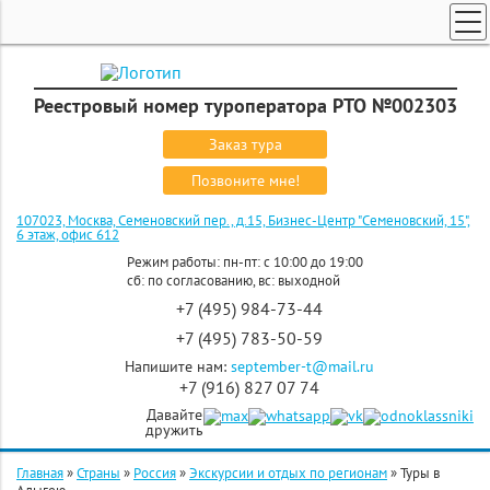
ТУРЫ ПО РОССИИ И СНГ
ПОИСК ТУРОВ
Реестровый номер туроператора РТО №002303
ГОРЯЩИЕ ТУРЫ
Заказ тура
СТРАНЫ
Позвоните мне!
КРУИЗЫ
107023, Москва, Семеновский пер., д.15, Бизнес-Центр "Семеновский, 15",
6 этаж, офис 612
ЗАКАЗ ТУРА
Режим работы: пн-пт: с 10:00 до 19:00
сб: по согласованию, вс: выходной
ЭКСКУРСИОННЫЕ ТУРЫ
+7 (495) 984-73-44
+7 (495) 783-50-59
Напишите нам:
september-t@mail.ru
+7 (916) 827 07 74
Давайте
дружить
Главная
»
Страны
»
Россия
»
Экскурсии и отдых по регионам
»
Туры в