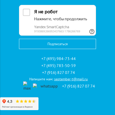
Забронировать
без лишних хлопот:
Забронировать
тур в
Адыгею просто — доверьтесь профессионалам
«Сентябрь-Т».
Не упустите шанс открыть для себя этот удивительный
край! «Сентябрь-Т» — ваш проводник в мир
незабываемых путешествий по
Адыгее.
Купить
,
подобрать
и
забронировать
— всё для
вашего идеального отдыха!
+7 (495) 984-73-44
Туры в Адыгею 2025
+7 (495) 783-50-59
+7 (916) 827 07 74
27000 руб.
ЦЕНА ОТ
Напишите нам:
september-t@mail.ru
+7 (916) 827 07 74
Экскурсионные туры в Адыгею
24200 руб.
ЦЕНА ОТ