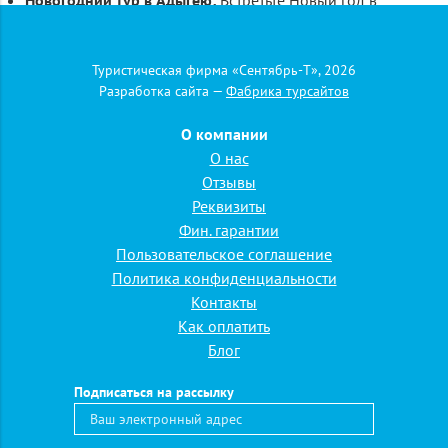
Новогодний тур в Адыгею:
Встретьте Новый год в
сказочной атмосфере гор!
Новогодний тур в
Адыгею
подарит вам волшебство праздника и
Туристическая фирма «Сентябрь-Т», 2026
незабываемые впечатления.
Разработка сайта —
Фабрика турсайтов
Туры в Адыгею из Москвы: удобство и
О компании
доступность
О нас
Отзывы
Для жителей столицы и гостей города
тур в Адыгею из
Реквизиты
Москвы
— это реальная возможность совершить
Фин. гарантии
путешествие мечты. «Сентябрь-Т» позаботится о вашем
Пользовательское соглашение
комфорте:
Политика конфиденциальности
Купить тур в Адыгею
легко: мы предлагаем
Контакты
разнообразные варианты — от коротких поездок до
Как оплатить
полноценного отпуска.
Блог
Подобрать
идеальный маршрут: наши менеджеры
помогут вам
подобрать
тур, отвечающий всем вашим
Подписаться на рассылку
пожеланиям, будь то
экскурсионный тур в Адыгею
,
оздоровительный или активный отдых.