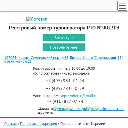
ТУРЫ ПО РОССИИ И СНГ
ПОИСК ТУРОВ
Реестровый номер туроператора РТО №002303
ГОРЯЩИЕ ТУРЫ
Заказ тура
СТРАНЫ
Позвоните мне!
КРУИЗЫ
107023, Москва, Семеновский пер., д.15, Бизнес-Центр "Семеновский, 15",
6 этаж, офис 612
ЗАКАЗ ТУРА
Режим работы: пн-пт: с 10:00 до 19:00
сб: по согласованию, вс: выходной
ЭКСКУРСИОННЫЕ ТУРЫ
+7 (495) 984-73-44
+7 (495) 783-50-59
Напишите нам:
september-t@mail.ru
+7 (916) 827 07 74
Давайте
дружить
Главная
»
Полезная информация
»
Где остановиться в Карелии