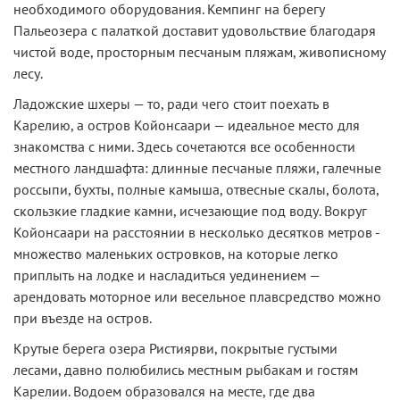
необходимого оборудования. Кемпинг на берегу
Пальеозера с палаткой доставит удовольствие благодаря
чистой воде, просторным песчаным пляжам, живописному
лесу.
Ладожские шхеры — то, ради чего стоит поехать в
Карелию, а остров Койонсаари — идеальное место для
знакомства с ними. Здесь сочетаются все особенности
местного ландшафта: длинные песчаные пляжи, галечные
россыпи, бухты, полные камыша, отвесные скалы, болота,
скользкие гладкие камни, исчезающие под воду. Вокруг
Койонсаари на расстоянии в несколько десятков метров -
множество маленьких островков, на которые легко
приплыть на лодке и насладиться уединением —
арендовать моторное или весельное плавсредство можно
при въезде на остров.
Крутые берега озера Ристиярви, покрытые густыми
лесами, давно полюбились местным рыбакам и гостям
Карелии. Водоем образовался на месте, где два