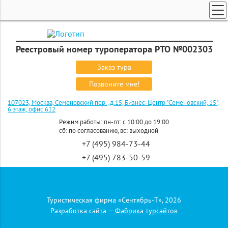
ТУРЫ ПО РОССИИ И СНГ
ПОИСК ТУРОВ
Реестровый номер туроператора РТО №002303
ГОРЯЩИЕ ТУРЫ
Заказ тура
СТРАНЫ
Позвоните мне!
КРУИЗЫ
107023, Москва, Семеновский пер., д.15, Бизнес-Центр "Семеновский, 15",
6 этаж, офис 612
ЗАКАЗ ТУРА
Режим работы: пн-пт: с 10:00 до 19:00
сб: по согласованию, вс: выходной
ЭКСКУРСИОННЫЕ ТУРЫ
+7 (495) 984-73-44
+7 (495) 783-50-59
Напишите нам:
september-t@mail.ru
+7 (916) 827 07 74
Давайте
Туристическая фирма «Сентябрь-Т», 2026
дружить
Разработка сайта —
Фабрика турсайтов
Главная
»
Круизы
»
Речные круизы по зарубежью