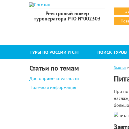
З
Реестровый номер
туроператора РТО №002303
Позв
ТУРЫ ПО РОССИИ И СНГ
ПОИСК ТУРОВ
Статьи по темам
Главная
Пит
Достопримечательности
Полезная информация
При по
наслаж
большо
Завт