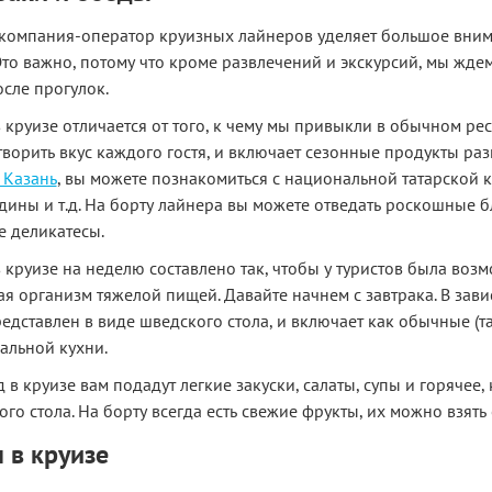
компания-оператор круизных лайнеров уделяет большое вним
Это важно, потому что кроме развлечений и экскурсий, мы жде
сле прогулок.
круизе отличается от того, к чему мы привыкли в обычном рес
ворить вкус каждого гостя, и включает сезонные продукты раз
 Казань
, вы можете познакомиться с национальной татарской к
дины и т.д. На борту лайнера вы можете отведать роскошные б
е деликатесы.
 круизе на неделю составлено так, чтобы у туристов была воз
я организм тяжелой пищей. Давайте начнем с завтрака. В зави
едставлен в виде шведского стола, и включает как обычные (так
альной кухни.
 в круизе вам подадут легкие закуски, салаты, супы и горячее
го стола. На борту всегда есть свежие фрукты, их можно взять 
 в круизе