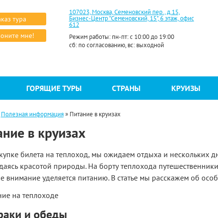
107023, Москва, Семеновский пер., д.15,
Бизнес-Центр "Семеновский, 15", 6 этаж, офис
аказ тура
612
оните мне!
Режим работы: пн-пт: с 10:00 до 19:00
сб: по согласованию, вс: выходной
ГОРЯЩИЕ ТУРЫ
СТРАНЫ
КРУИЗЫ
»
Полезная информация
»
Питание в круизах
ание в круизах
купке билета на теплоход, мы ожидаем отдыха и нескольких д
даясь красотой природы. На борту теплохода путешественники 
е внимание уделяется питанию. В статье мы расскажем об особ
раки и обеды