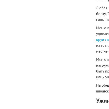
Любая 
борту. 
силы по
Меню в 
удовлет
круиз в
из говя
местны
Меню в
нагружа
быть пр
национ
На обед
шведско
Ужин