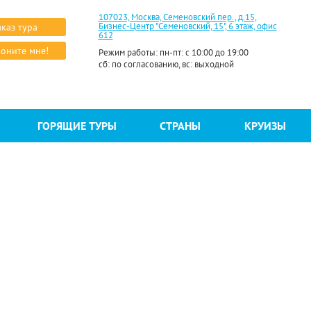
107023, Москва, Семеновский пер., д.15,
Бизнес-Центр "Семеновский, 15", 6 этаж, офис
аказ тура
612
оните мне!
Режим работы: пн-пт: с 10:00 до 19:00
сб: по согласованию, вс: выходной
ГОРЯЩИЕ ТУРЫ
СТРАНЫ
КРУИЗЫ