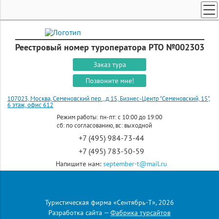
ТУРЫ ПО РОССИИ И СНГ
ПОИСК ТУРОВ
Реестровый номер туроператора РТО №002303
ГОРЯЩИЕ ТУРЫ
Заказ тура
СТРАНЫ
Позвоните мне!
КРУИЗЫ
107023, Москва, Семеновский пер., д.15, Бизнес-Центр "Семеновский, 15",
6 этаж, офис 612
ЗАКАЗ ТУРА
Режим работы: пн-пт: с 10:00 до 19:00
сб: по согласованию, вс: выходной
ЭКСКУРСИОННЫЕ ТУРЫ
+7 (495) 984-73-44
+7 (495) 783-50-59
Напишите нам:
september-t@mail.ru
+7 (916) 827 07 74
Давайте
дружить
Туристическая фирма «Сентябрь-Т», 2026
Главная
»
Страны
»
Россия
»
Экскурсии и отдых по регионам
»
Разработка сайта —
Фабрика турсайтов