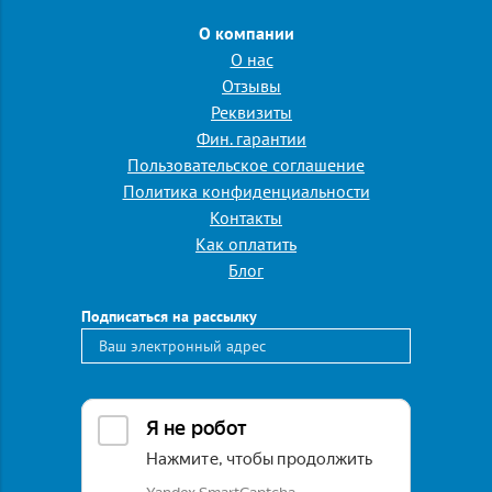
Краснодарский край
»
Анапа
»
Отель "Sea Breeze Resort"
О компании
Отель "Sea Breeze Resort"
О нас
Отзывы
Подробная заявка
Реквизиты
Фин. гарантии
Название тура
Пользовательское соглашение
Политика конфиденциальности
Желаемые даты
Контакты
Как оплатить
Предполагаемое
Блог
количество
человек
Подписаться на рассылку
Фамилия, имя,
отчество
заказчика
*
Телефон
*
E-mail
Пожелания