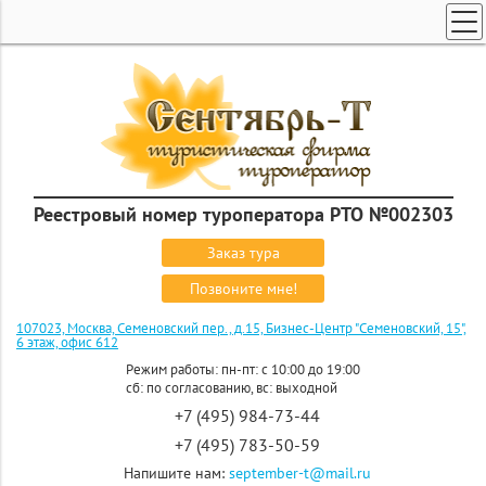
ТУРЫ ПО РОССИИ И СНГ
ПОИСК ТУРОВ
ГОРЯЩИЕ ТУРЫ
СТРАНЫ
КРУИЗЫ
Реестровый номер туроператора РТО №002303
ЗАКАЗ ТУРА
Заказ тура
ЭКСКУРСИОННЫЕ ТУРЫ
Позвоните мне!
107023, Москва, Семеновский пер., д.15, Бизнес-Центр "Семеновский, 15",
6 этаж, офис 612
Режим работы: пн-пт: с 10:00 до 19:00
сб: по согласованию, вс: выходной
+7 (495) 984-73-44
+7 (495) 783-50-59
Напишите нам:
september-t@mail.ru