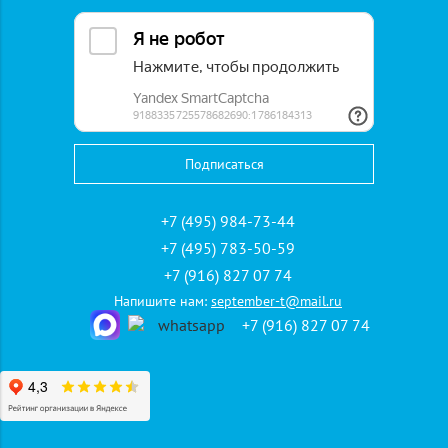
стоит посетить Хабаровск.
Круизы на теплоходе по рекам России включают в себя
путешествия по Волге, Енисею, Амуру, Оби, Иртышу и
другим. Все они наполнены яркими впечатлениями, а
обслуживание осуществляется на высшем уровне. Заказать
билеты и отправиться в путешествие мечты можно прямо
сейчас.
+7 (495) 984-73-44
Для поиска речных круизов выберите город отправления
+7 (495) 783-50-59
и задайте нужные даты. Нажмите на кнопку "Искать".
+7 (916) 827 07 74
Напишите нам:
september-t@mail.ru
+7 (916) 827 07 74