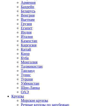
Армения
Бахрейн
Беларусь
Венгрия
Вьетнам
Грузия
Египет
Индия
Италия
Казахстан
Киргизия
Китай
Кипр
Куба
Монголия
Таджикистан
Таиланд
Тунис
Турция
Узбекистан
Шри-Ланка
ОАЭ
Круизы
Морские круизы
Речные круизы по зарубежью