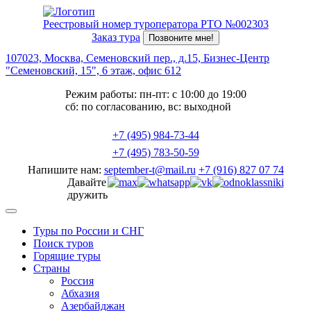
Реестровый номер туроператора РТО №002303
Заказ тура
Позвоните мне!
107023, Москва, Семеновский пер., д.15, Бизнес-Центр
"Семеновский, 15", 6 этаж, офис 612
Режим работы: пн-пт: с 10:00 до 19:00
сб: по согласованию, вс: выходной
+7 (495) 984-73-44
+7 (495) 783-50-59
Напишите нам:
september-t@mail.ru
+7 (916) 827 07 74
Давайте
дружить
Туры по России и СНГ
Поиск туров
Горящие туры
Страны
Россия
Абхазия
Азербайджан