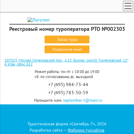
ТУРЫ ПО РОССИИ И СНГ
ПОИСК ТУРОВ
Реестровый номер туроператора РТО №002303
ГОРЯЩИЕ ТУРЫ
Заказ тура
СТРАНЫ
Позвоните мне!
КРУИЗЫ
107023, Москва, Семеновский пер., д.15, Бизнес-Центр "Семеновский, 15",
6 этаж, офис 612
ЗАКАЗ ТУРА
Режим работы: пн-пт: с 10:00 до 19:00
сб: по согласованию, вс: выходной
ЭКСКУРСИОННЫЕ ТУРЫ
+7 (495) 984-73-44
+7 (495) 783-50-59
Напишите нам:
september-t@mail.ru
+7 (916) 827 07 74
Давайте
дружить
Туристическая фирма «Сентябрь-Т», 2026
Главная
»
Страны
»
Россия
»
Экскурсии и отдых по регионам
»
Крым
»
Разработка сайта —
Фабрика турсайтов