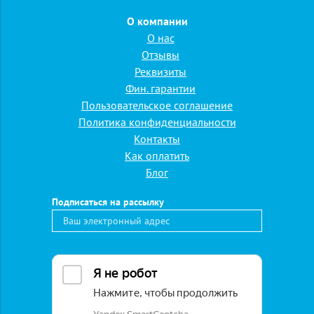
Западный берег Крыма
»
Санаторий "Таврия"
О компании
Санаторий "Таврия"
О нас
Отзывы
Подробная заявка
Реквизиты
Фин. гарантии
Название тура
Пользовательское соглашение
Политика конфиденциальности
Желаемые даты
Контакты
Как оплатить
Предполагаемое
Блог
количество
человек
Подписаться на рассылку
Фамилия, имя,
отчество
заказчика
*
Телефон
*
E-mail
Пожелания