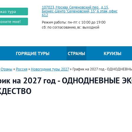
107023, Москва, Семеновский пер., д.15,
Бизнес-Центр "Семеновский, 15", 6 этаж, офис
аказ тура
612
оните мне!
Режим работы: пн-пт: с 10:00 до 19:00
сб: по согласованию, вс: выходной
ГОРЯЩИЕ ТУРЫ
СТРАНЫ
КРУИЗЫ
»
Страны
»
Россия
»
Новогодние туры 2027
»
График на 2027 год - ОДНОДНЕ
фик на 2027 год - ОДНОДНЕВНЫЕ 
ДЕСТВО