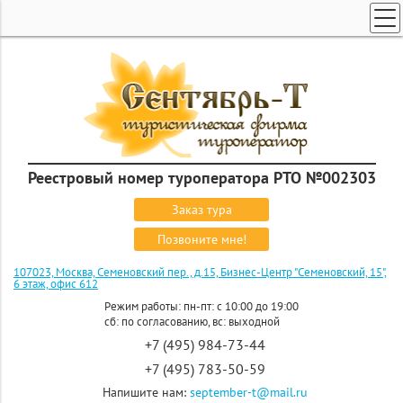
ТУРЫ ПО РОССИИ И СНГ
ПОИСК ТУРОВ
ГОРЯЩИЕ ТУРЫ
СТРАНЫ
КРУИЗЫ
Реестровый номер туроператора РТО №002303
ЗАКАЗ ТУРА
Заказ тура
ЭКСКУРСИОННЫЕ ТУРЫ
Позвоните мне!
107023, Москва, Семеновский пер., д.15, Бизнес-Центр "Семеновский, 15",
6 этаж, офис 612
Режим работы: пн-пт: с 10:00 до 19:00
сб: по согласованию, вс: выходной
+7 (495) 984-73-44
+7 (495) 783-50-59
Напишите нам:
september-t@mail.ru