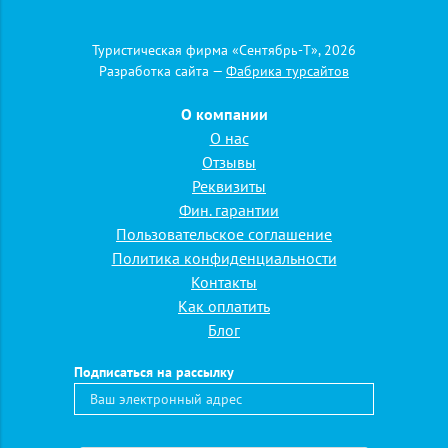
+7 (916) 827 07 74
Давайте
дружить
Туристическая фирма «Сентябрь-Т», 2026
Разработка сайта —
Фабрика турсайтов
Главная
»
Страны
»
Россия
»
Санаторий "Красная Талка"
О компании
Санаторий "Красная Талка"
О нас
Отзывы
Подробная заявка
Реквизиты
Фин. гарантии
Название тура
Пользовательское соглашение
Политика конфиденциальности
Желаемые даты
Контакты
Как оплатить
Предполагаемое
Блог
количество
человек
Подписаться на рассылку
Фамилия, имя,
отчество
заказчика
*
Телефон
*