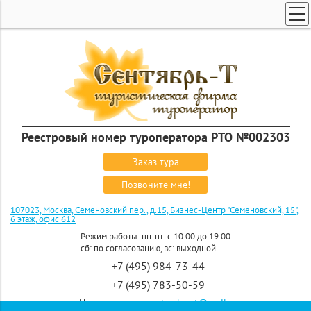
ТУРЫ ПО РОССИИ И СНГ
ПОИСК ТУРОВ
ГОРЯЩИЕ ТУРЫ
СТРАНЫ
КРУИЗЫ
Реестровый номер туроператора РТО №002303
ЗАКАЗ ТУРА
Заказ тура
ЭКСКУРСИОННЫЕ ТУРЫ
Позвоните мне!
107023, Москва, Семеновский пер., д.15, Бизнес-Центр "Семеновский, 15",
6 этаж, офис 612
Режим работы: пн-пт: с 10:00 до 19:00
сб: по согласованию, вс: выходной
+7 (495) 984-73-44
+7 (495) 783-50-59
Напишите нам:
september-t@mail.ru