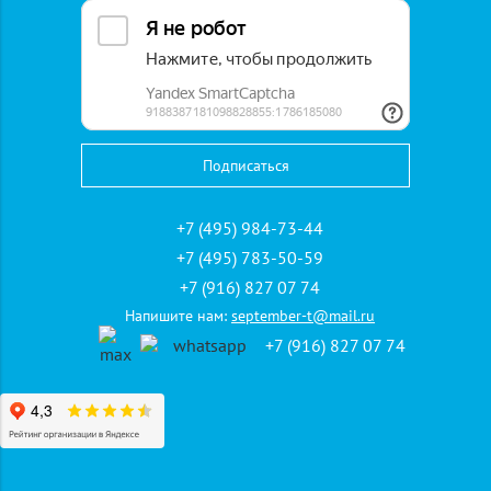
E-mail
Пожелания
+7 (495) 984-73-44
+7 (495) 783-50-59
+7 (916) 827 07 74
Напишите нам:
september-t@mail.ru
Отправляя запрос, я ознакомлен(-а) с
политикой
+7 (916) 827 07 74
конфиденциальности,
даю
согласие на обработку
персональных данных.
Отправить