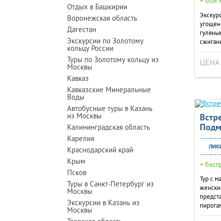
+ бои
Отдых в Башкирии
Экскур
Воронежская область
угощени
Дагестан
гулянье
Экскурсии по Золотому
сжигани
кольцу России
Туры по Золотому кольцу из
ЦЕНА
Москвы
Кавказ
Кавказские Минеральные
Воды
Автобусные туры в Казань
из Москвы
Встр
Подм
Калининградская область
Карелия
ЛИКИ
Краснодарский край
Крым
+ бесп
Псков
Тур с м
Туры в Санкт-Петербург из
женски
Москвы
предста
Экскурсии в Казань из
пирога
Москвы