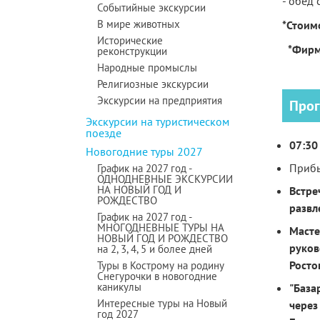
- обед 
Событийные экскурсии
В мире животных
*Стоим
Исторические
*Фирм
реконструкции
Народные промыслы
Религиозные экскурсии
Экскурсии на предприятия
Прог
Экскурсии на туристическом
поезде
07:30
Новогодние туры 2027
Прибы
График на 2027 год -
ОДНОДНЕВНЫЕ ЭКСКУРСИИ
НА НОВЫЙ ГОД И
Встре
РОЖДЕСТВО
развл
График на 2027 год -
МНОГОДНЕВНЫЕ ТУРЫ НА
Масте
НОВЫЙ ГОД И РОЖДЕСТВО
руков
на 2, 3, 4, 5 и более дней
Росто
Туры в Кострому на родину
Снегурочки в новогодние
каникулы
"База
Интересные туры на Новый
через
год 2027