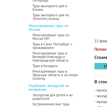
Петербург
Туры выходного дня в
Казань
Туры выходного дня по
Золотому кольцу
Многодневные туры по
России
Многодневные туры по
России МП
22 фев
Туры в Санкт Петербург с
проживанием
Праздн
Многодневные туры в
Стоим
Великий Новгород и
Новгородскую область
Туры в Беларусь
3
Многодневные туры в
Тверскую область и на озеро
Селигер
В сто
Подборки экскурсий по
интересам
- прое
Экскурсии для детей и их
- экску
родителей
- праз
Гастрономические туры