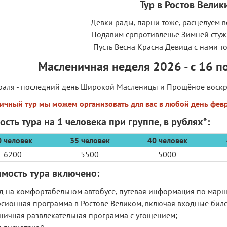
Тур в Ростов Велик
Девки рады, парни тоже, расцелуем в
Подавим српротивленье Зимней стужи
Пусть Весна Красна Девица с нами т
Масленичная неделя 2026 - с 16 п
раля - последний день Широкой Масленицы и Прощёное воскр
ичный тур мы можем организовать для вас в любой день февр
ость тура на 1 человека при группе, в рублях*:
0 человек
35 человек
40 человек
6200
5500
5000
имость тура включено:
зд на комфортабельном автобусе, путевая информация по марш
рсионная программа в Ростове Великом, включая входные билет
дничная развлекательная программа с угощением;