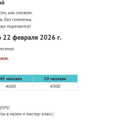
ий
сех, как сможем.
, без сомненья.
оже порезвится!
о 22 февраля 2026 г.
есенье.
аля.
45 человек
50 человек
4600
4300
руту;
ы в музеи и мастер-класс;