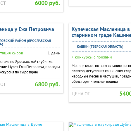
6000 руб.
 ОТ
еница у Ежа Петровича
Купеческая Масленица в
старинном граде Кашин
ОВСКИЙ РАЙОН (ЯРОСЛАВСКАЯ
Ь)
КАШИН (ТВЕРСКАЯ ОБЛАСТЬ)
стация сыров
1 день
+ конкурсы с призами
ствие по Ярославской глубинке.
Мастер-класс по завязыванию рас
ние Музея Ежа Петровича, проводы
платков, дегустация кашинских сла
кскурсия по сыроварне
народные песни и частушки, празд
обед, горячительная водица
6800 руб.
 ОТ
5400
ЦЕНА ОТ