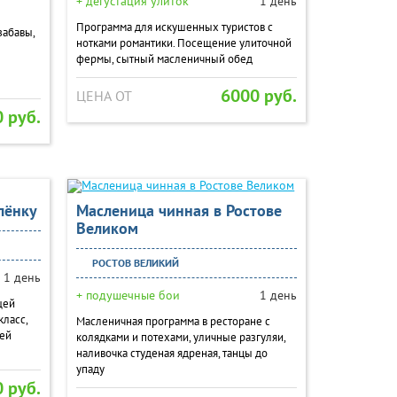
+ дегустация улиток
1 день
Программа для искушенных туристов с
забавы,
нотками романтики. Посещение улиточной
фермы, сытный масленичный обед
6000 руб.
ЦЕНА ОТ
 руб.
слёнку
Масленица чинная в Ростове
Великом
РОСТОВ ВЕЛИКИЙ
1 день
+ подушечные бои
1 день
щей
класс,
Масленичная программа в ресторане с
ией
колядками и потехами, уличные разгуляи,
наливочка студеная ядреная, танцы до
упаду
 руб.