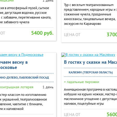
 мешками
1 день
Тур с веселым театрализованным
сия в атмосферный музей, сытное
представлением, народные игры и 
е, дегустация водочки, русское
сожжение чучела, праздничные
 с забавами, перетягивание каната,
киносеансы, танцевальные вечера,
е забавного чучела
экскурсия по Карачарово
5400 руб.
 ОТ
3700
ЦЕНА ОТ
ечаем весну в
В гостях у сказки на Ма
осковье
КАЛЯЗИН (ТВЕРСКАЯ ОБЛАСТЬ)
НО-ДУЛЕВО, ПАВЛОВСКИЙ ПОСАД
+ гадальные пирожки
роигрышная лотерея
1 день
Анимационная программа в настоя
избушке на курьих ножках, мастер-
астер-классом по изготовлению
масленичное угощение с дегустац
х украшений, театрализованное
наливок, поцелуйные игры
вление, чаепитие с блинами,
ми и наливочкой
5600
ЦЕНА ОТ