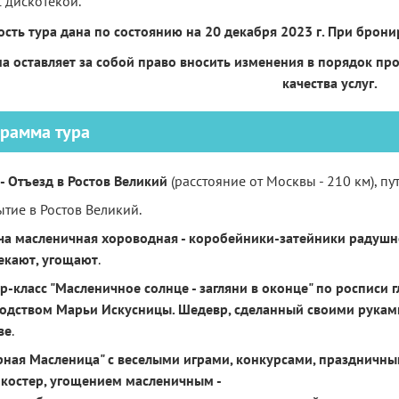
с дискотекой.
ость тура дана по состоянию на 20 декабря 2023 г. При брон
а оставляет за собой право вносить изменения в порядок пр
качества услуг.
рамма тура
 - Отъезд в Ростов Великий
(расстояние от Москвы - 210 км), п
тие в Ростов Великий.
ча масленичная хороводная - коробейники-затейники радушно
екают, угощают
.
р-класс "Масленичное солнце - загляни в оконце" по росписи 
одством Марьи Искусницы. Шедевр, сделанный своими руками,
ве
.
рная Масленица" с веселыми играми, конкурсами, праздничн
 костер, угощением масленичным -