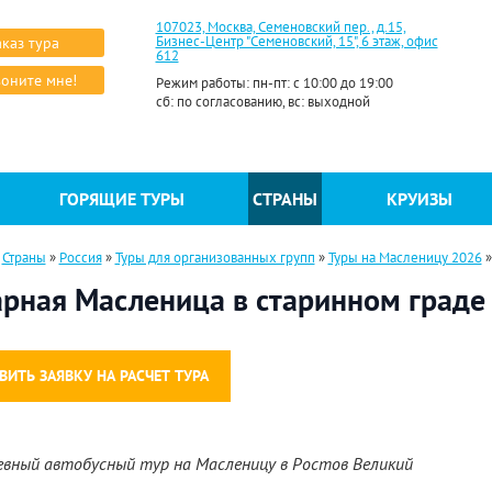
107023, Москва, Семеновский пер., д.15,
Бизнес-Центр "Семеновский, 15", 6 этаж, офис
аказ тура
612
оните мне!
Режим работы: пн-пт: с 10:00 до 19:00
сб: по согласованию, вс: выходной
ГОРЯЩИЕ ТУРЫ
СТРАНЫ
КРУИЗЫ
»
Страны
»
Россия
»
Туры для организованных групп
»
Туры на Масленицу 2026
арная Масленица в старинном граде
ВИТЬ ЗАЯВКУ НА РАСЧЕТ ТУРА
евный автобусный тур на Масленицу в Ростов Великий