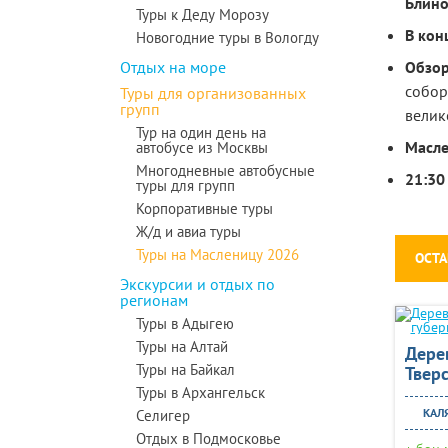
Блино
Туры к Деду Морозу
В кон
Новогодние туры в Вологду
Отдых на море
Обзор
собор
Туры для организованных
групп
велик
Тур на один день на
Масле
автобусе из Москвы
Многодневные автобусные
21:30
туры для групп
Корпоративные туры
Ж/д и авиа туры
Туры на Масленицу 2026
ОСТА
Экскурсии и отдых по
регионам
Туры в Адыгею
Туры на Алтай
Дере
Туры на Байкал
Твер
Туры в Архангельск
КАЛЯ
Селигер
Отдых в Подмосковье