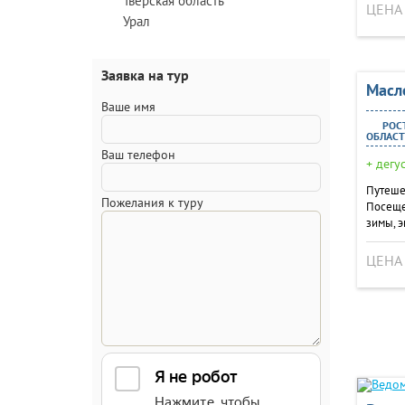
Тверская область
ЦЕНА
Урал
Заявка на тур
Масл
Ваше имя
РОСТ
ОБЛАСТ
Ваш телефон
+ дегу
Путеше
Пожелания к туру
Посеще
зимы, э
ЦЕНА