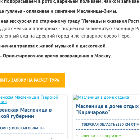
к подбрасываем в роток, вареньем поливаем, чайком запивае
це гулянья - оплакивае и сжигание Масленицы-Зимы.
ная экскурсия по старинному граду "Легенды и сказания Рост
, для смелых и проворных - подъем на знаменитую звонницу Р
олепный вид на древний город и легендарное озеро Неро.
ничная трапеза с живой музыкой и дискотекой
.
 - Ориентировочное время возвращения в Москву.
ВИТЬ ЗАЯВКУ НА РАСЧЕТ ТУРА
Масленица в доме отдых
венская Масленица в
"Карачарово"
ской губернии
ТВЕРСКАЯ ОБЛАСТЬ (120 КМ ОТ 
ЗИН (ТВЕРСКАЯ ОБЛАСТЬ)
+ валенки с сюрпризом