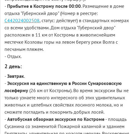
-
Прибытие в Кострому после 00:00
. Размещение в доме
отдыха "Губернский двор" (Номер в реестре:
С442024002508
, статус: действует) в стандартных номерах
со всеми удобствами. Дом отдыха "Губернский двор"
расположен в 11 км от Костромы в живописнейшем
местечке Козловы горы на левом берегу реки Волга с
песчаным пляжем.
- Отдых.
2 день:
-
Завтрак
.
-
Экскурсия на единственную в России Сумароковскую
лосеферму
(26 км от Костромы). Во время экскурсии Вы не
только узнаете много интересного об этих удивительных
животных и целебных свойствах лосиного молока, но и
сможете погладить и покормить добрых лосей.
-
Автобусная обзорная экскурсия по Костроме
- площадь
Сусанина со знаменитой Пожарной каланчой и зданием
Гауптвахты, удивительная по красоте церковь Воскресения