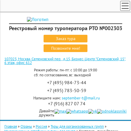
ТУРЫ ПО РОССИИ И СНГ
ПОИСК ТУРОВ
Реестровый номер туроператора РТО №002303
ГОРЯЩИЕ ТУРЫ
Заказ тура
СТРАНЫ
Позвоните мне!
КРУИЗЫ
107023, Москва, Семеновский пер., д.15, Бизнес-Центр "Семеновский, 15",
6 этаж, офис 612
ЗАКАЗ ТУРА
Режим работы: пн-пт: с 10:00 до 19:00
сб: по согласованию, вс: выходной
ЭКСКУРСИОННЫЕ ТУРЫ
+7 (495) 984-73-44
+7 (495) 783-50-59
Напишите нам:
september-t@mail.ru
+7 (916) 827 07 74
Давайте
дружить
Главная
»
Страны
»
Россия
»
Туры для организованных групп
»