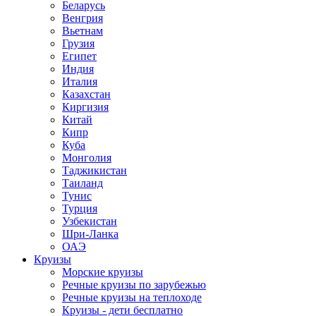
Беларусь
Венгрия
Вьетнам
Грузия
Египет
Индия
Италия
Казахстан
Киргизия
Китай
Кипр
Куба
Монголия
Таджикистан
Таиланд
Тунис
Турция
Узбекистан
Шри-Ланка
ОАЭ
Круизы
Морские круизы
Речные круизы по зарубежью
Речные круизы на теплоходе
Круизы - дети бесплатно