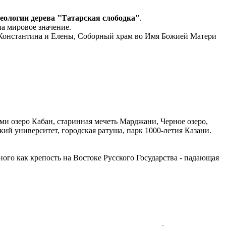
еологии дерева "Татарская слободка"
.
на мировое значение.
 Константина и Елены, Соборный храм во Имя Божией Матери
ами озеро Кабан, старинная мечеть Марджани, Черное озеро,
й университет, городская ратуша, парк 1000-летия Казани.
ного как крепость на Востоке Русского Государства - падающая