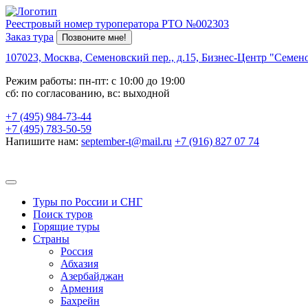
Реестровый номер туроператора РТО №002303
Заказ тура
Позвоните мне!
107023, Москва, Семеновский пер., д.15, Бизнес-Центр "Семено
Режим работы: пн-пт: с 10:00 до 19:00
сб: по согласованию, вс: выходной
+7 (495) 984-73-44
+7 (495) 783-50-59
Напишите нам:
september-t@mail.ru
+7 (916) 827 07 74
Туры по России и СНГ
Поиск туров
Горящие туры
Страны
Россия
Абхазия
Азербайджан
Армения
Бахрейн