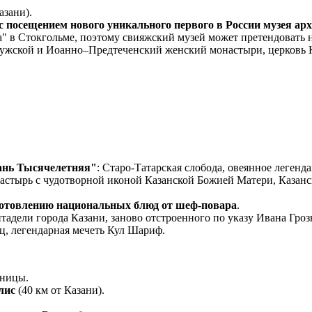
азани).
 посещением нового уникального первого в России музея арх
са" в Стокгольме, поэтому свияжский музей может претендовать 
 мужской и Иоанно–Предтеченский женский монастыри, церковь
зань Тысячелетняя"
: Старо-Татарская слобода, овеянное легенд
тырь с чудотворной иконой Казанской Божией Матери, Казански
иготовлению национальных блюд от шеф-повара
.
тадели города Казани, заново отстроенного по указу Ивана Гроз
, легендарная мечеть Кул Шариф.
иницы.
лис
(40 км от Казани).