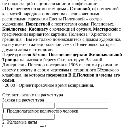
не подлежащий национализации и конфискации.
- Путешествуя по комнатам дома -
Столовой
, оформленной
как музей народного творчества с великолепными
расписными тарелками Елены Поленовой – сестры
художника,
Портретной
с портретами семьи Поленовых,
Библиотеке
,
Кабинету
с коллекцией оружия,
Мастерской
с
графическим вариантом картины Поленова "Христос и
грешница", Вы не только познакомитесь с домом художника,
но и узнаете о жизни большой семьи Поленовых, которая
дружно жила в этом доме.
Переезд в
село Бёхово
.
Посещение церкви Живоначальной
Троицы
на высоком берегу Оки, которую Василий
Дмитриевич Поленов построил в 1906 г. своими руками по
своему проекту и своим чертежам и старинного Бёховского
кладбища, на котором
похоронен В.Д.Поленов и члены его
семьи
.
- 20:00 - Ориентировочное время возвращения.
Оставить заявку на расчет тура
Заявка на расчет тура
1. Предполагаемое количество человек
2. Желаемые даты