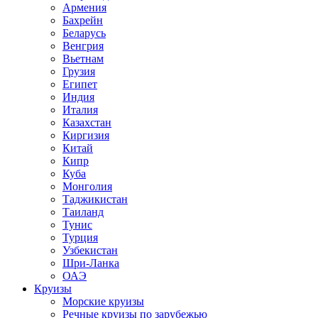
Армения
Бахрейн
Беларусь
Венгрия
Вьетнам
Грузия
Египет
Индия
Италия
Казахстан
Киргизия
Китай
Кипр
Куба
Монголия
Таджикистан
Таиланд
Тунис
Турция
Узбекистан
Шри-Ланка
ОАЭ
Круизы
Морские круизы
Речные круизы по зарубежью