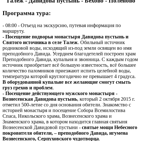
Талеж - Давидова пустынь - Бёхово - Поленово
Программа тура:
- 08:00 - Отъезд на экскурсию, путевая информация по
маршруту.
- Посещение подворья монастыря Давидова пустынь и
Святого источника в селе Талеж
. Обильный источник
родниковой воды, исходящий из-под земли освящен во имя
преподобного Давида. Усердием благодетелей построен храм
Преподобного Давида, купальня и звонница. С каждым годом
источник приобретает всё большую известность, всё большее
количество паломников приезжают испить целебной воды,
температура которой круглогодично не превышает 4 градуса.
В оборудованной купальне все желающие смогут смыть
груз грехов и проблем
.
- Посещение действующего мужского монастыря -
Вознесенская Давидова пустынь
, который 2 октября 2015 г.
отметил 500-летие со дня основания обители. Знакомство с
историей монастыря и посещение Собора Всемилостива
Спаса, Никольского храма, Вознесенского храма и
Знаменского храма, в котором находится главная святыня
Вознесенской Давидовой пустыни -
святые мощи Небесного
покровителя обители, – преподобного Давида, игумена
Вознесенского, Серпуховского чудотворца
.