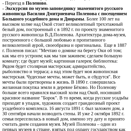
- Переезд в
Поленово
.
- Экскурсия по музею-заповеднику знаменитого русского
живописца Василия Дмитриевича Поленова с посещением
Большого усадебного дома и Диорамы
. Более 100 лет на
высоком холме над Окой стоит великолепный трехэтажный
белый дом, построенный с в 1892 г. по проекту знаменитого
русского живописца В.Д.Поленова. Архитектура дома-музея,
построенного с большой любовью и пропитанного
великолепной аурой, своеобразна и оригинальна. Еще в 1887
г. Поленов писал: "Мечтаю о домике на берегу Оки об том;
как мы его устроим; как мы там заживем; сделаем большую
комнату; где будет музей; картинная галерея; библиотека:
Рядом будет столярная мастерская; адмиралтейство,
рыболовство и терраса; а над этим будет моя живописная
мастерская. Чудесные мечты, может быть, и сбудутся". Все
мечты были претворены в жизнь. В 1890 г. совершилась
желанная покупка земли в деревне Бёхово. Но Поленову
больше всего нравился высокий холм над Окой, носивший
красивое название "Борок". В то время, когда русские усадьбы
приходят в упадок, художник создает грандиозный проект
усадебного комплекса. 16 августа 1891 г. был заложен дом, а
30 сентября начали возводить стены. И уже 2 октября 1892 г.
семья переселилась в новый дом, именно эту дату и принято
считать днем создания музея. Музей Поленова – один из
первых музеев в стране, взятых под охрану государством как