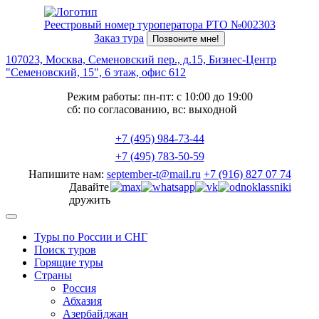
Реестровый номер туроператора РТО №002303
Заказ тура
Позвоните мне!
107023, Москва, Семеновский пер., д.15, Бизнес-Центр
"Семеновский, 15", 6 этаж, офис 612
Режим работы: пн-пт: с 10:00 до 19:00
сб: по согласованию, вс: выходной
+7 (495) 984-73-44
+7 (495) 783-50-59
Напишите нам:
september-t@mail.ru
+7 (916) 827 07 74
Давайте
дружить
Туры по России и СНГ
Поиск туров
Горящие туры
Страны
Россия
Абхазия
Азербайджан