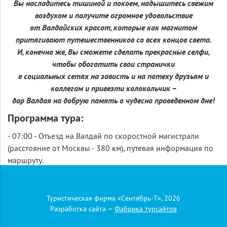
Вы насладитесь тишиной и покоем, надышитесь свежим
воздухом и получите огромное удовольствие
от Валдайских красот, которые как магнитом
притягивают путешественников со всех концов света.
И, конечно же, Вы сможете сделать прекрасные селфи,
чтобы обогатить свои странички
в социальных сетях на зависть и на потеху друзьям и
коллегам и привезти колокольчик –
дар Валдая на добрую память о чудесно проведенном дне!
Программа тура:
- 07:00 - Отъезд на Валдай по скоростной магистрали
(расстояние от Москвы - 380 км), путевая информация по
маршруту.
- Прибытие в город
Валдай
, основанный в 1495 г. на
берегу самого глубоководного озера из более чем 300
озер Новгородской области.
Туристическая фирма «Сентябрь-Т», 2026
Глубина озера Валдай достигает 62 метров, в него впадает
Разработка сайта —
Фабрика турсайтов
65 речек и ручейков, а вытекает одна Валдайка. Оно имеет