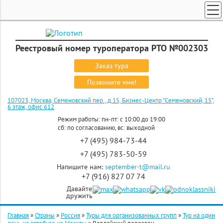
ТУРЫ ПО РОССИИ И СНГ
ПОИСК ТУРОВ
Реестровый номер туроператора РТО №002303
ГОРЯЩИЕ ТУРЫ
Заказ тура
СТРАНЫ
Позвоните мне!
КРУИЗЫ
107023, Москва, Семеновский пер., д.15, Бизнес-Центр "Семеновский, 15",
6 этаж, офис 612
ЗАКАЗ ТУРА
Режим работы: пн-пт: с 10:00 до 19:00
сб: по согласованию, вс: выходной
ЭКСКУРСИОННЫЕ ТУРЫ
+7 (495) 984-73-44
+7 (495) 783-50-59
Напишите нам:
september-t@mail.ru
+7 (916) 827 07 74
Давайте
дружить
Главная
»
Страны
»
Россия
»
Туры для организованных групп
»
Тур на один