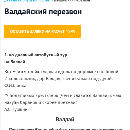
день на автобусе из Москвы
»
Валдайский перезвон
Валдайский перезвон
ОСТАВИТЬ ЗАЯВКУ НА РАСЧЕТ ТУРА
1-но дневный автобусный тур
на Валдай
Вот мчится тройка удалая вдоль по дорожке столбовой,
И колокольчик, дар Валдая, звенит уныло под дугой.
Ф.И.Глинка
"У податливых крестьянок (Чем и славится Валдай) к чаю
накупи баранок и скорее поезжай".
А.С.Пушкин
Валдай
Приглашаем Вас за один день совершить увлекательное