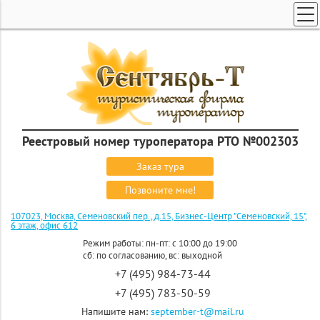
ТУРЫ ПО РОССИИ И СНГ
ПОИСК ТУРОВ
ГОРЯЩИЕ ТУРЫ
СТРАНЫ
КРУИЗЫ
Реестровый номер туроператора РТО №002303
ЗАКАЗ ТУРА
Заказ тура
ЭКСКУРСИОННЫЕ ТУРЫ
Позвоните мне!
107023, Москва, Семеновский пер., д.15, Бизнес-Центр "Семеновский, 15",
6 этаж, офис 612
Режим работы: пн-пт: с 10:00 до 19:00
сб: по согласованию, вс: выходной
+7 (495) 984-73-44
+7 (495) 783-50-59
Напишите нам:
september-t@mail.ru