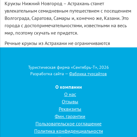
Круизы Нижний Новгород – Астрахань станет
увлекательным семидневным путешествием с посещением
Волгограда, Саратова, Самары и, конечно же, Казани. Это
города с достопримечательностями, известными на весь
мир, поэтому скучать не придется.
Речные круизы из Астрахани не ограничиваются
перечисленными городами. К примеру, многие
предпочитают короткие прогулки, среди которых особой
популярностью пользуются круизы Казань – Астрахань.
Туристическая фирма «Сентябрь-Т», 2026
Уточнить маршруты и расписание можно у оператора. У
Разработка сайта —
Фабрика турсайтов
него же клиент может заказать билеты и узнать стоимость
О компании
понравившегося круиза.
О нас
Для поиска речных круизов выберите город отправления
Отзывы
и задайте нужные даты. Нажмите на кнопку "Искать".
Реквизиты
Фин. гарантии
Пользовательское соглашение
Политика конфиденциальности
Туристическая фирма «Сентябрь-Т»