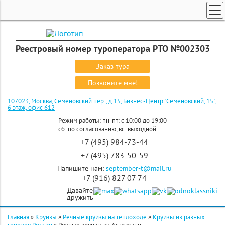
ТУРЫ ПО РОССИИ И СНГ
ПОИСК ТУРОВ
Реестровый номер туроператора РТО №002303
ГОРЯЩИЕ ТУРЫ
Заказ тура
СТРАНЫ
Позвоните мне!
КРУИЗЫ
107023, Москва, Семеновский пер., д.15, Бизнес-Центр "Семеновский, 15",
6 этаж, офис 612
ЗАКАЗ ТУРА
Режим работы: пн-пт: с 10:00 до 19:00
сб: по согласованию, вс: выходной
ЭКСКУРСИОННЫЕ ТУРЫ
+7 (495) 984-73-44
+7 (495) 783-50-59
Напишите нам:
september-t@mail.ru
+7 (916) 827 07 74
Давайте
дружить
Главная
»
Круизы
»
Речные круизы на теплоходе
»
Круизы из разных