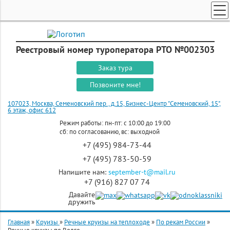
ТУРЫ ПО РОССИИ И СНГ
ПОИСК ТУРОВ
Реестровый номер туроператора РТО №002303
ГОРЯЩИЕ ТУРЫ
Заказ тура
СТРАНЫ
Позвоните мне!
КРУИЗЫ
107023, Москва, Семеновский пер., д.15, Бизнес-Центр "Семеновский, 15",
6 этаж, офис 612
ЗАКАЗ ТУРА
Режим работы: пн-пт: с 10:00 до 19:00
сб: по согласованию, вс: выходной
ЭКСКУРСИОННЫЕ ТУРЫ
+7 (495) 984-73-44
+7 (495) 783-50-59
Напишите нам:
september-t@mail.ru
+7 (916) 827 07 74
Давайте
дружить
Главная
»
Круизы
»
Речные круизы на теплоходе
»
По рекам России
»