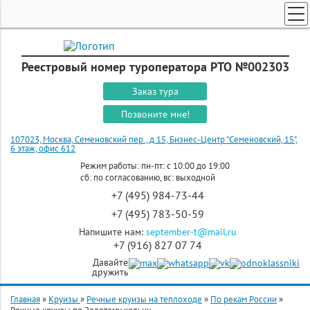
ТУРЫ ПО РОССИИ И СНГ
ПОИСК ТУРОВ
Реестровый номер туроператора РТО №002303
ГОРЯЩИЕ ТУРЫ
Заказ тура
СТРАНЫ
Позвоните мне!
КРУИЗЫ
107023, Москва, Семеновский пер., д.15, Бизнес-Центр "Семеновский, 15",
6 этаж, офис 612
ЗАКАЗ ТУРА
Режим работы: пн-пт: с 10:00 до 19:00
сб: по согласованию, вс: выходной
ЭКСКУРСИОННЫЕ ТУРЫ
+7 (495) 984-73-44
+7 (495) 783-50-59
Напишите нам:
september-t@mail.ru
+7 (916) 827 07 74
Давайте
дружить
Главная
»
Круизы
»
Речные круизы на теплоходе
»
По рекам России
»