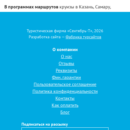
В программах маршрутов
круизы в Казань, Самару,
Нижний Новгород, Муром, Кострому и другие
интереснейшие города России.
Схема теплохода "Бородино"
Туристическая фирма «Сентябрь-Т», 2026
Разработка сайта —
Фабрика турсайтов
О компании
О нас
Отзывы
Подробная заявка
Реквизиты
Фин. гарантии
Название тура
Пользовательское соглашение
Политика конфиденциальности
Желаемые даты
Контакты
Как оплатить
Предполагаемое
Блог
количество
человек
Подписаться на рассылку
Фамилия, имя,
отчество