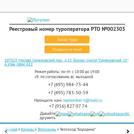
Реестровый номер туроператора РТО №002303
Заказ тура
Позвоните мне!
107023, Москва, Семеновский пер., д.15, Бизнес-Центр "Семеновский, 15",
6 этаж, офис 612
Режим работы: пн-пт: с 10:00 до 19:00
сб: по согласованию, вс: выходной
+7 (495) 984-73-44
+7 (495) 783-50-59
Напишите нам:
september-t@mail.ru
+7 (916) 827 07 74
Давайте
дружить
Главная
»
Круизы
»
Теплоходы
»
Теплоход "Бородино"