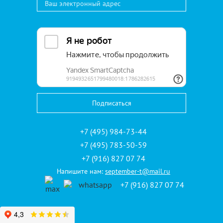
заказчика
*
Телефон
*
E-mail
Пожелания
+7 (495) 984-73-44
+7 (495) 783-50-59
+7 (916) 827 07 74
Напишите нам:
september-t@mail.ru
Отправляя запрос, я ознакомлен(-а) с
политикой
+7 (916) 827 07 74
конфиденциальности,
даю
согласие на обработку
персональных данных.