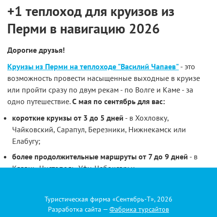
+1 теплоход для круизов из
Перми в навигацию 2026
Дорогие друзья!
Круизы из Перми на теплоходе "Василий Чапаев"
- это
возможность провести насыщенные выходные в круизе
или пройти сразу по двум рекам - по Волге и Каме - за
одно путешествие.
С мая по сентябрь для вас:
короткие круизы от 3 до 5 дней
- в Хохловку,
Чайковский, Сарапул, Березники, Нижнекамск или
Елабугу;
более продолжительные маршруты от 7 до 9 дней
- в
Казань, Чистополь, Уфу, Чебоксары;
речные путешествия от 10 до 13 дней
- в Самару или
Нижний Новгород, в том числе круиз за заходом на Оку
Туристическая фирма «Сентябрь-Т», 2026
и стоянкой в старинном Муроме.
Разработка сайта —
Фабрика турсайтов