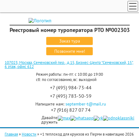
ТУРЫ ПО РОССИИ И СНГ
ПОИСК ТУРОВ
Реестровый номер туроператора РТО №002303
ГОРЯЩИЕ ТУРЫ
Заказ тура
СТРАНЫ
Позвоните мне!
КРУИЗЫ
107023, Москва, Семеновский пер., д.15, Бизнес-Центр "Семеновский, 15",
6 этаж, офис 612
ЗАКАЗ ТУРА
Режим работы: пн-пт: с 10:00 до 19:00
сб: по согласованию, вс: выходной
ЭКСКУРСИОННЫЕ ТУРЫ
+7 (495) 984-73-44
+7 (495) 783-50-59
Напишите нам:
september-t@mail.ru
+7 (916) 827 07 74
Давайте
дружить
Главная
»
Новости
»
+1 теплоход для круизов из Перми в навигацию 2026